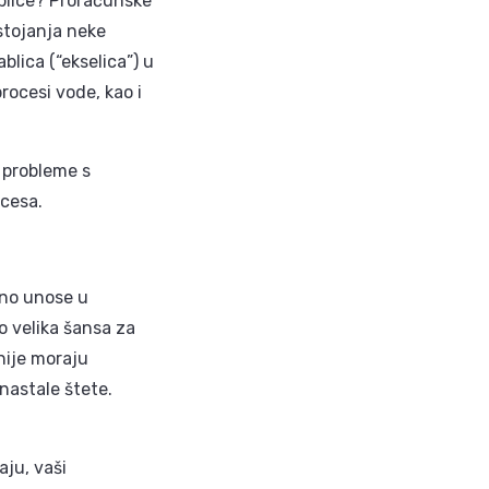
ablice? Proračunske
stojanja neke
blica (“ekselica”) u
rocesi vode, kao i
 probleme s
ocesa.
čno unose u
o velika šansa za
nije moraju
 nastale štete.
aju, vaši