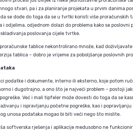
oslovni procesi još uvijek iz neke jednostavne proračunske t
mnogo stvari, pa i za planiranje projekata u prvim danima po
da se dođe do toga da se u tvrtki koristi više proračunskih ta
a i odjelima, odjednom dolazi do problema kako se poslovni p
sklađivanja poslovanja cijele tvrtke.
proračunske tablice nekontrolirano množe, kad doživljavate
rzija tablica – dobro je vrijeme za poboljšanje poslovnih pr
dataka
ici podatke i dokumente, interno ili eksterno, koje potom ru
rno i dugotrajno, a ono što je najveći problem – postoji jak
pogreške. Već i mali tipfeler može dovesti do toga da se kas
traživanju i ispravljanju početne pogreške, kao i popravljanju
og unosa podataka mogao bi biti veći nego što mislite.
ša softverska rješenja i aplikacije međusobno ne funkcionir