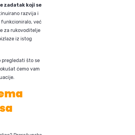
e zadatak koji se
tinuirano razvija i
 funkcioniralo, već
e za rukovoditelje
izlaze iz istog
 pregledati što se
a pokušat ćemo vam
uacije.
nema
esa