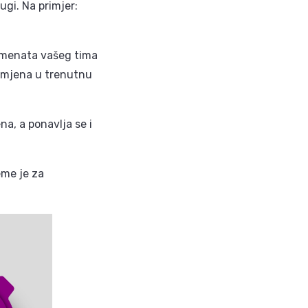
ugi. Na primjer:
kumenata vašeg tima
izmjena u trenutnu
a, a ponavlja se i
eme je za