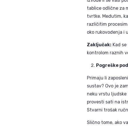
Izvode li se vaši p
tablice odlične za 
tvrtke. Međutim, ka
različitim procesim
oko rukovođenja i u
Zaključak:
Kad se 
kontrolom raznih ve
Pogreške po
Primaju li zaposlen
sustav? Ovo je zamo
neku vrstu ljudske 
provesti sati na is
Stvarni trošak ručn
Slično tome, ako va