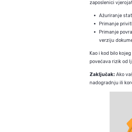
zaposlenici vjeroja
Ažuriranje st
Primanje privi
Primanje povra
verziju dokum
Kao i kod bilo koj
povećava rizik od l
Zaključak:
Ako vaš
nadogradnju ili kor