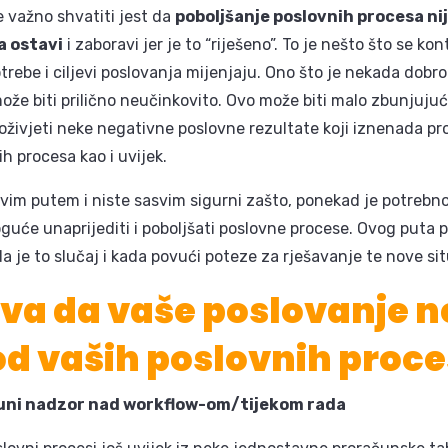
e važno shvatiti jest da
poboljšanje poslovnih procesa nij
a ostavi
i zaboravi jer je to “riješeno”. To je nešto što se kon
trebe i ciljevi poslovanja mijenjaju. Ono što je nekada dobro
ože biti prilično neučinkovito. Ovo može biti malo zbunjujuć
oživjeti neke negativne poslovne rezultate koji iznenada pro
h procesa kao i uvijek.
ivim putem i niste sasvim sigurni zašto, ponekad je potrebno
oguće unaprijediti i poboljšati poslovne procese. Ovog put
a je to slučaj i kada povući poteze za rješavanje te nove sit
va da vaše poslovanje 
 od vaših poslovnih proc
ni nadzor nad workflow-om/tijekom rada