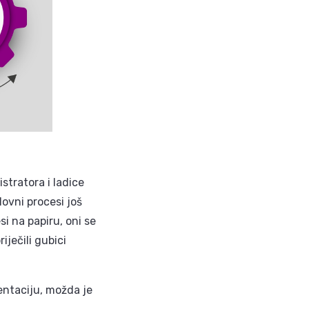
stratora i ladice
ovni procesi još
i na papiru, oni se
ječili gubici
entaciju, možda je