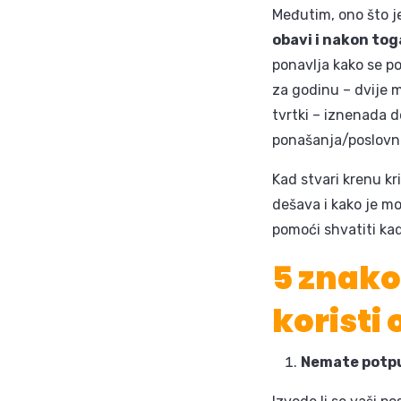
Međutim, ono što j
obavi i nakon tog
ponavlja kako se po
za godinu – dvije m
tvrtki – iznenada d
ponašanja/poslovni
Kad stvari krenu kr
dešava i kako je m
pomoći shvatiti kad
5 znako
koristi
Nemate potpu