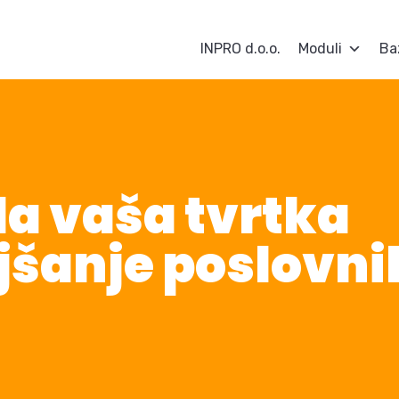
INPRO d.o.o.
Moduli
Ba
a vaša tvrtka
jšanje poslovni