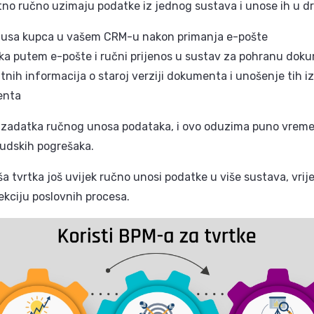
tno ručno uzimaju podatke iz jednog sustava i unose ih u dr
atusa kupca u vašem CRM-u nakon primanja e-pošte
tka putem e-pošte i ručni prijenos u sustav za pohranu do
tnih informacija o staroj verziji dokumenta i unošenje tih 
enta
eg zadatka ručnog unosa podataka, i ovo oduzima puno vremen
judskih pogrešaka.
a tvrtka još uvijek ručno unosi podatke u više sustava, vrij
ekciju poslovnih procesa.