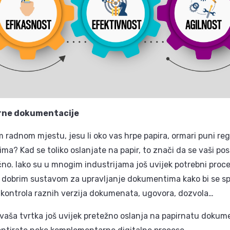
rne dokumentacije
 radnom mjestu, jesu li oko vas hrpe papira, ormari puni regi
? Kad se toliko oslanjate na papir, to znači da se vaši posl
čno. Iako su u mnogim industrijama još uvijek potrebni proces
 dobrim sustavom za upravljanje dokumentima kako bi se spri
 kontrola raznih verzija dokumenata, ugovora, dozvola…
vaša tvrtka još uvijek pretežno oslanja na papirnatu dokum