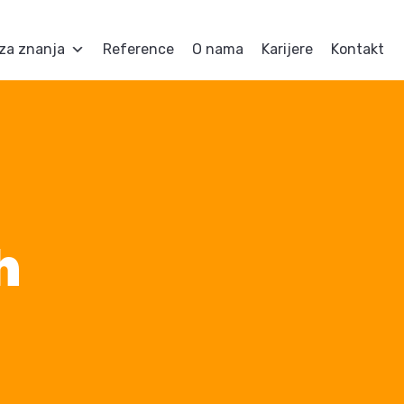
za znanja
Reference
O nama
Karijere
Kontakt
h