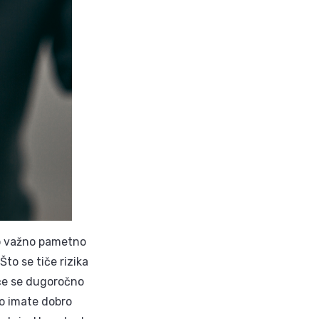
ilo važno pametno
to se tiče rizika
 će se dugoročno
ko imate dobro