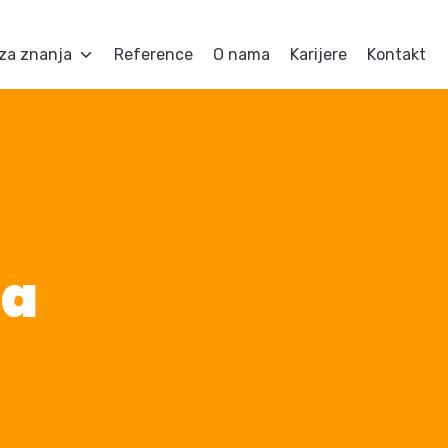
za znanja
Reference
O nama
Karijere
Kontakt
za