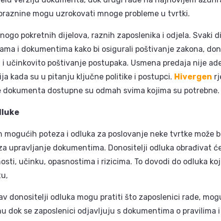
praznine mogu uzrokovati mnoge probleme u tvrtki.
ogo pokretnih dijelova, raznih zaposlenika i odjela. Svaki di
ama i dokumentima kako bi osigurali poštivanje zakona, do
 i učinkovito poštivanje postupaka. Usmena predaja nije ad
ija kada su u pitanju ključne politike i postupci.
Hivergen
r
ije dokumenta dostupne su odmah svima kojima su potrebne.
dluke
h mogućih poteza i odluka za poslovanje neke tvrtke može bi
za upravljanje dokumentima. Donositelji odluka obrađivat ć
sti, učinku, opasnostima i rizicima. To dovodi do odluka koj
tu,
 donositelji odluka mogu pratiti što zaposlenici rade, mogu
 dok se zaposlenici odjavljuju s dokumentima o pravilima i