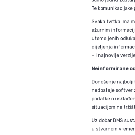
Te komunikacijske 
Svaka tvrtka ima mn
ažurnim informacij
utemeljenih odluka
dijeljenja informac
– i najnovije verz
Neinformirane o
Donošenje najbolji
nedostaje softver 
podatke o usklađeno
situacijom na tržiš
Uz dobar DMS sustav
u stvarnom vremenu