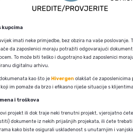
 s kupcima
će uvijek imati neke primjedbe, bez obzira na vaše poslovanje.
ače da zaposlenici moraju potražiti odgovarajući dokument i
cem. To može biti teško i dugotrajno kad zaposlenici moraju p
iranu digitalnu arhivu.
 dokumenata kao što je
Hivergen
olakšat će zaposlenicima 
ji im pomaže da brzo i efikasno riješe situacije s klijentima
mena i troškova
i projekt ili dok traje neki trenutni projekt, vjerojatno ćete
ristiti) dokumente iz nekih prijašnjih projekata, ili ćete treb
rama kako biste osigurali usklađenost s unutarnjim i vanjsk