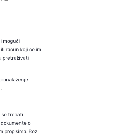
 Ti mogući
li račun koji će im
retraživati ​​
pronalaženje
.
 se trebati
ati dokumente o
im propisima. Bez