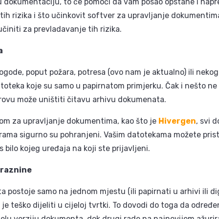
u dokumentaciju, to će pomoći da vam posao opstane i napr
ih rizika i što učinkovit softver za upravljanje dokumentim
činiti za prevladavanje tih rizika.
a
ogode, poput požara, potresa (ovo nam je aktualno) ili neko
atoteka koje su samo u papirnatom primjerku. Čak i nešto ne 
rovu može uništiti čitavu arhivu dokumenata.
om za upravljanje dokumentima, kao što je
Hivergen
, svi 
urama sigurno su pohranjeni. Vašim datotekama možete pristu
s bilo kojeg uređaja na koji ste prijavljeni.
praznine
postoje samo na jednom mjestu (ili papirnati u arhivi ili d
 je teško dijeliti u cijeloj tvrtki. To dovodi do toga da određe
elu verziju dokumenta, dok drugi rade na najnovijem ažur