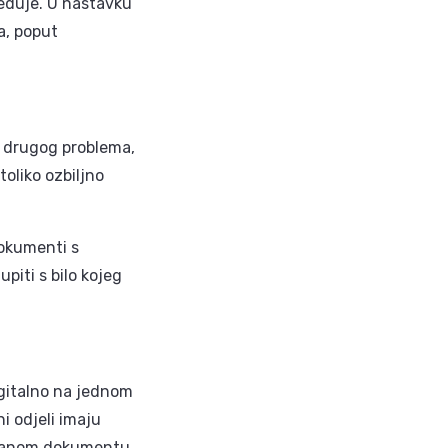
eduje. U nastavku
a, poput
g drugog problema,
toliko ozbiljno
dokumenti s
piti s bilo kojeg
igitalno na jednom
ni odjeli imaju
iranom dokumentu.