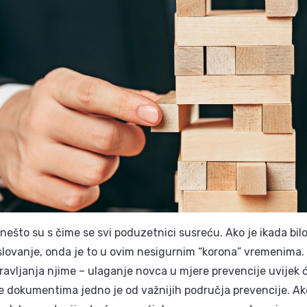
 nešto su s čime se svi poduzetnici susreću. Ako je ikada b
poslovanje, onda je to u ovim nesigurnim “korona” vremenima. Š
pravljanja njime – ulaganje novca u mjere prevencije uvijek
nje dokumentima jedno je od važnijih područja prevencije. A