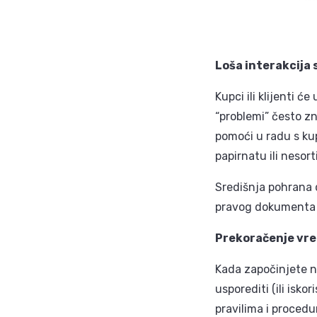
Loša interakcija
Kupci ili klijenti 
“problemi” često zn
pomoći u radu s kup
papirnatu ili nesort
Središnja pohrana
pravog dokumenta ko
Prekoračenje vre
Kada započinjete nov
usporediti (ili isko
pravilima i procedu