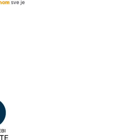
enom
sve je