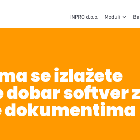
INPRO d.o.o.
Moduli
Ba
ima se izlažete
 dobar softver 
e dokumentima