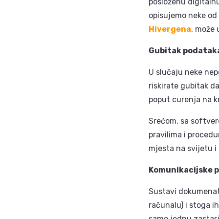
posloženu digitaln
opisujemo neke od t
Hivergena
, može u
Gubitak podatak
U slučaju neke nep
riskirate gubitak d
poput curenja na k
Srećom, sa softver
pravilima i proced
mjesta na svijetu i 
Komunikacijske 
Sustavi dokumenata 
računalu) i stoga ih
samo jednu zastarj