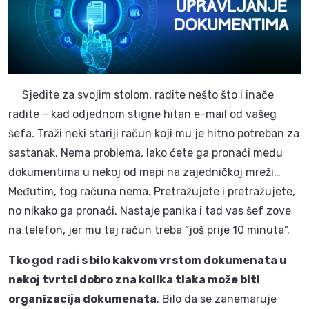
Sjedite za svojim stolom, radite nešto što i inače
radite – kad odjednom stigne hitan e-mail od vašeg
šefa. Traži neki stariji račun koji mu je hitno potreban za
sastanak. Nema problema, lako ćete ga pronaći među
dokumentima u nekoj od mapi na zajedničkoj mreži…
Međutim, tog računa nema. Pretražujete i pretražujete,
no nikako ga pronaći. Nastaje panika i tad vas šef zove
na telefon, jer mu taj račun treba “još prije 10 minuta”.
Tko god radi s bilo kakvom vrstom dokumenata u
nekoj tvrtci dobro zna kolika tlaka može biti
organizacija dokumenata
. Bilo da se zanemaruje