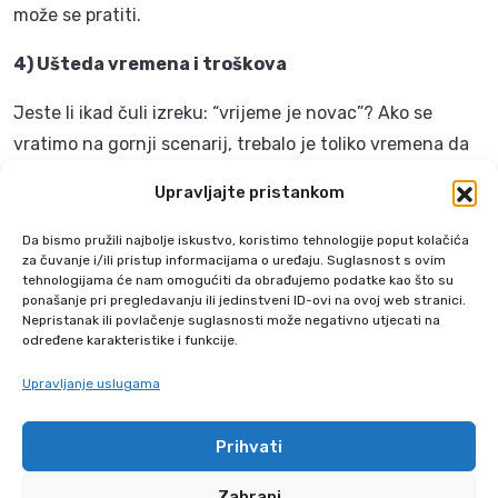
može se pratiti.
4) Ušteda vremena i troškova
Jeste li ikad čuli izreku: “vrijeme je novac”? Ako se
vratimo na gornji scenarij, trebalo je toliko vremena da
se pronađe određeni dokument, da je šef zakasnio na
Upravljajte pristankom
sastanak. To organizaciju košta u radnim satima, a tu su
i potencijalno skupe pogreške jer menadžeri u firmi ne
Da bismo pružili najbolje iskustvo, koristimo tehnologije poput kolačića
za čuvanje i/ili pristup informacijama o uređaju. Suglasnost s ovim
barataju najboljim raspoloživim informacijama za
tehnologijama će nam omogućiti da obrađujemo podatke kao što su
donošenje ispravnih odluka. Organiziranjem i
ponašanje pri pregledavanju ili jedinstveni ID-ovi na ovoj web stranici.
Nepristanak ili povlačenje suglasnosti može negativno utjecati na
arhiviranjem svih ovih dokumenata u DMS sustavu,
određene karakteristike i funkcije.
mnogo je lakše i brže pronaći prave informacije. Već s
Upravljanje uslugama
nekoliko klikova mišem dokument se može pronaći i
koristiti!
Prihvati
5) Olakšan pristup i osobama koje rade od kuće
Zabrani