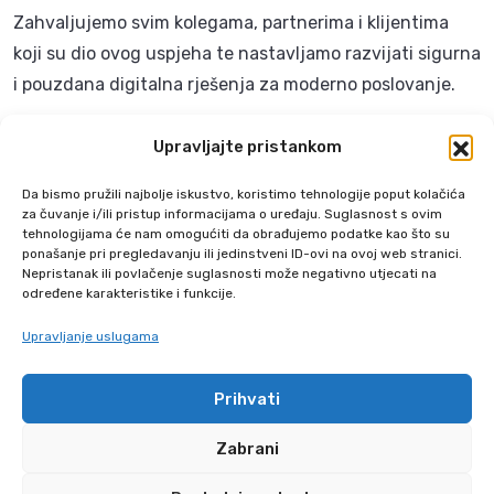
Zahvaljujemo svim kolegama, partnerima i klijentima
koji su dio ovog uspjeha te nastavljamo razvijati sigurna
i pouzdana digitalna rješenja za moderno poslovanje.
Zašto je ISO 27001 važan za
Upravljajte pristankom
DMS sustav?
Da bismo pružili najbolje iskustvo, koristimo tehnologije poput kolačića
za čuvanje i/ili pristup informacijama o uređaju. Suglasnost s ovim
ISO 27001 jedan je od najvažnijih međunarodnih
tehnologijama će nam omogućiti da obrađujemo podatke kao što su
standarda za informacijsku sigurnost. Tvrtkama koje
ponašanje pri pregledavanju ili jedinstveni ID-ovi na ovoj web stranici.
Nepristanak ili povlačenje suglasnosti može negativno utjecati na
koriste DMS sustav daje dodatnu sigurnost da se
određene karakteristike i funkcije.
dokumenti, poslovni podaci i procesi obrađuju prema
Upravljanje uslugama
visokim sigurnosnim standardima.
Uz certificirani Hivergen DMS, organizacije dobivaju
Prihvati
pouzdano rješenje za digitalizaciju poslovanja i
Zabrani
upravljanje dokumentima uz naglasak na sigurnost
podataka i kvalitetu procesa.