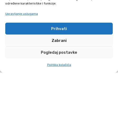
sustava
određene karakteristike i funkcije.
Upravljanje uslugama
Prihvati
Zabrani
Pogledaj postavke
Politika kolačića