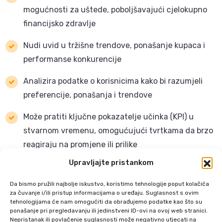
mogućnosti za uštede, poboljšavajući cjelokupno
financijsko zdravlje
Nudi uvid u tržišne trendove, ponašanje kupaca i
performanse konkurencije
Analizira podatke o korisnicima kako bi razumjeli
preferencije, ponašanja i trendove
Može pratiti ključne pokazatelje učinka (KPI) u
stvarnom vremenu, omogućujući tvrtkama da brzo
reagiraju na promjene ili prilike
Upravljajte pristankom
Olakšava razmjenu izvješća među odjelima,
potičući bolju komunikaciju i suradnju
Da bismo pružili najbolje iskustvo, koristimo tehnologije poput kolačića
za čuvanje i/ili pristup informacijama o uređaju. Suglasnost s ovim
Pruža mogućnost povezivanja podataka iz
tehnologijama će nam omogućiti da obrađujemo podatke kao što su
ponašanje pri pregledavanju ili jedinstveni ID-ovi na ovoj web stranici.
izvještaja sa dokumentacijskim dijelom Hivergen
Nepristanak ili povlačenje suglasnosti može negativno utjecati na