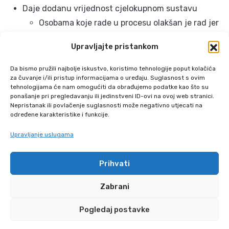
Daje dodanu vrijednost cjelokupnom sustavu
Osobama koje rade u procesu olakšan je rad jer
se koncentriraju na svoj posao
Upravljajte pristankom
Nadređeni imaju bolji uvid u stanje sustava i
lakše dolaze do informacija
Da bismo pružili najbolje iskustvo, koristimo tehnologije poput kolačića
za čuvanje i/ili pristup informacijama o uređaju. Suglasnost s ovim
Osiguranici dobiju bržu i točniju informaciju ili
tehnologijama će nam omogućiti da obrađujemo podatke kao što su
se uključe u proces, čime su zadovoljniji
ponašanje pri pregledavanju ili jedinstveni ID-ovi na ovoj web stranici.
Nepristanak ili povlačenje suglasnosti može negativno utjecati na
uslugom
određene karakteristike i funkcije.
Upravljanje uslugama
Kontaktirajte nas
Prihvati
Zabrani
Pogledaj postavke